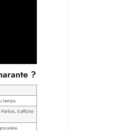
amarante ?
 du temps
arfois, il affiche
rossière.