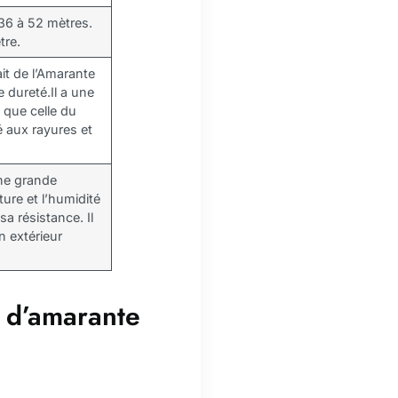
36 à 52 mètres.
tre.
ait de l’Amarante
e dureté.Il a une
 que celle du
té aux rayures et
ne grande
ture et l’humidité
sa résistance. Il
en extérieur
s d’amarante