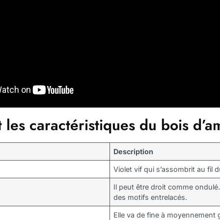
 les caractéristiques du bois d’
Description
Violet vif qui s’assombrit au fil
Il peut être droit comme ondulé. P
des motifs entrelacés.
Elle va de fine à moyennement g